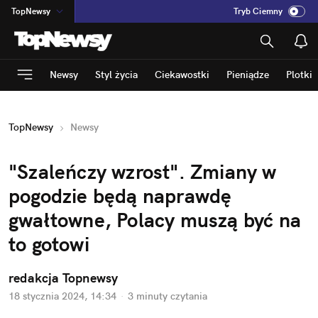
TopNewsy
Tryb Ciemny
na
:
Temat
INN
:
Poland
Newsy
Styl życia
Ciekawostki
Pieniądze
Plotki
ASZ
:
dziennik
mama
:
DU
TopNewsy
Newsy
dad
:
HERO
Rozrywka
"Szaleńczy wzrost". Zmiany w 
pogodzie będą naprawdę 
gwałtowne, Polacy muszą być na 
to gotowi
redakcja Topnewsy
18 stycznia 2024, 14:34
·
3 minuty
 czytania