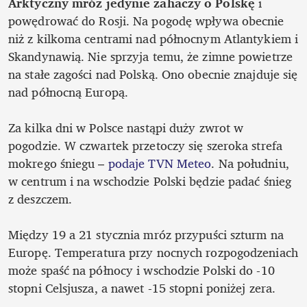
Arktyczny mróz jedynie zahaczy o Polskę
 i 
powędrować do Rosji. Na pogodę wpływa obecnie 
niż z kilkoma centrami nad północnym Atlantykiem i 
Skandynawią. Nie sprzyja temu, że zimne powietrze 
na stałe zagości nad Polską. Ono obecnie znajduje się 
nad północną Europą. 

Za kilka dni w Polsce nastąpi duży zwrot w 
pogodzie. W czwartek przetoczy się szeroka strefa 
mokrego śniegu – 
podaje TVN Meteo
. Na południu, 
w centrum i na wschodzie Polski będzie padać śnieg 
z deszczem. 

Między 19 a 21 stycznia mróz przypuści szturm na 
Europę. Temperatura przy nocnych rozpogodzeniach 
może spaść na północy i wschodzie Polski do -10 
stopni Celsjusza, a nawet -15 stopni poniżej zera. 
