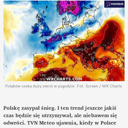
Polaków czeka duży zwrot w pogodzie.
Fot. Screen / WX Charts
Polskę zasypał śnieg. I ten trend jeszcze jakiś 
czas będzie się utrzymywał, ale niebawem się 
odwróci. TVN Meteo ujawnia, kiedy w Polsce 