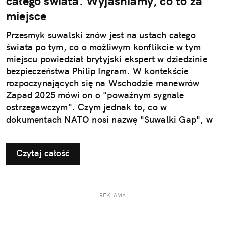
całego świata. Wyjaśniamy, co to za
miejsce
Przesmyk suwalski znów jest na ustach całego
świata po tym, co o możliwym konflikcie w tym
miejscu powiedział brytyjski ekspert w dziedzinie
bezpieczeństwa Philip Ingram. W kontekście
rozpoczynających się na Wschodzie manewrów
Zapad 2025 mówi on o "poważnym sygnale
ostrzegawczym". Czym jednak to, co w
dokumentach NATO nosi nazwę "Suwalki Gap", w
ogóle jest?
Czytaj całość
REKLAMA