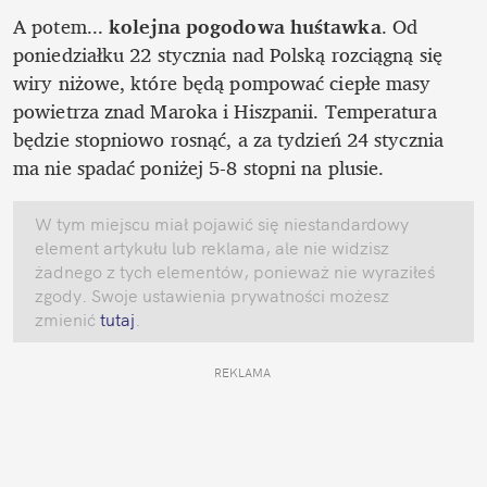
A potem... 
kolejna pogodowa huśtawka
. Od 
poniedziałku 22 stycznia nad Polską rozciągną się 
wiry niżowe, które będą pompować ciepłe masy 
powietrza znad Maroka i Hiszpanii. Temperatura 
będzie stopniowo rosnąć, a za tydzień 24 stycznia 
ma nie spadać poniżej 5-8 stopni na plusie. 
W tym miejscu miał pojawić się niestandardowy 
element artykułu lub reklama, ale nie widzisz 
żadnego z tych elementów, ponieważ nie wyraziłeś 
zgody. Swoje ustawienia prywatności możesz 
zmienić
 tutaj
.
REKLAMA 