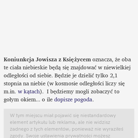
Koniunkcja Jowisza z Księżycem 
oznacza, że oba 
te ciała niebieskie będą się znajdować w niewielkiej 
odległości od siebie. Będzie je dzielić tylko 2,1 
stopnia na niebie (w kosmosie odległości liczy się 
m.in. 
w kątach
).  I będziemy mogli zobaczyć to 
gołym okiem... o ile 
dopisze pogoda
.
W tym miejscu miał pojawić się niestandardowy 
element artykułu lub reklama, ale nie widzisz 
żadnego z tych elementów, ponieważ nie wyraziłeś 
zgody. Swoje ustawienia prywatności możesz 