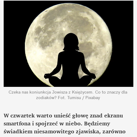
Czeka nas koniunkcja Jowisza z Księżycem. Co to znaczy dla 
zodiaków?
Fot. Tumisu / Pixabay
W czwartek warto unieść głowę znad ekranu 
smartfona i spojrzeć w niebo. Będziemy 
świadkiem niesamowitego zjawiska, zarówno 