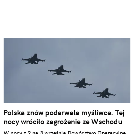
Polska znów poderwała myśliwce. Tej
nocy wróciło zagrożenie ze Wschodu
W nocy z 2 na 3 września Dowództwo Operacyjne