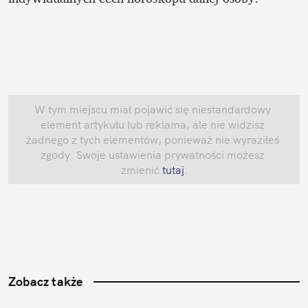
W tym miejscu miał pojawić się niestandardowy 
element artykułu lub reklama, ale nie widzisz 
żadnego z tych elementów, ponieważ nie wyraziłeś 
zgody. Swoje ustawienia prywatności możesz 
zmienić
 tutaj
.
Zobacz także