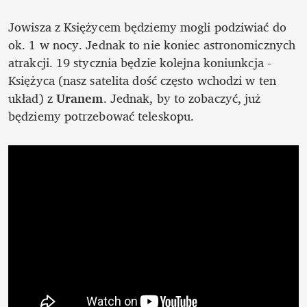
Jowisza z Księżycem będziemy mogli podziwiać do 
ok. 1 w nocy. Jednak to nie koniec astronomicznych 
atrakcji. 19 stycznia będzie kolejna koniunkcja - 
Księżyca (nasz satelita dość często wchodzi w ten 
układ) z 
Uranem
. Jednak, by to zobaczyć, już 
będziemy potrzebować teleskopu.