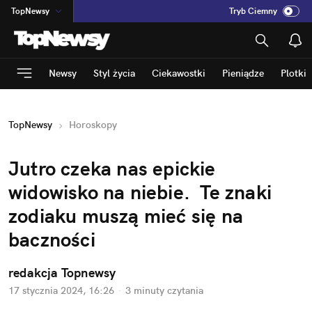
TopNewsy
Tryb Ciemny
na
:
Temat
INN
:
Poland
Newsy
Styl życia
Ciekawostki
Pieniądze
Plotki
ASZ
:
dziennik
mama
:
DU
TopNewsy
Horoskopy
dad
:
HERO
Rozrywka
Jutro czeka nas epickie 
widowisko na niebie.  Te znaki 
zodiaku muszą mieć się na 
baczności
redakcja Topnewsy
17 stycznia 2024, 16:26
·
3 minuty
 czytania