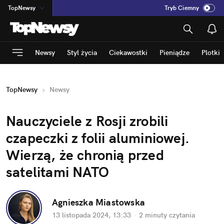
TopNewsy
Tryb Ciemny
na
:
Temat
INN
:
Poland
Newsy
Styl życia
Ciekawostki
Pieniądze
Plotki
ASZ
:
dziennik
mama
:
DU
TopNewsy
Newsy
dad
:
HERO
Rozrywka
Nauczyciele z Rosji zrobili 
czapeczki z folii aluminiowej. 
Wierzą, że chronią przed 
satelitami NATO
Agnieszka Miastowska
13 listopada 2024, 13:33
·
2 minuty
 czytania