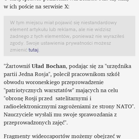
w ich poście na serwisie X: 
W tym miejscu miał pojawić się niestandardowy 
element artykułu lub reklama, ale nie widzisz 
żadnego z tych elementów, ponieważ nie wyraziłeś 
zgody. Swoje ustawienia prywatności możesz 
zmienić
 tutaj
.
"Żartowniś 
Uład Bochan
, podając się za "urzędnika 
partii Jedna Rosja", polecił pracownikom szkół 
obwodu woroneskiego przeprowadzenie 
"patriotycznych warsztatów" mających na celu 
"obronę Rosji przed  satelitarnymi i 
radioelektronicznymi zagrożeniami ze strony NATO". 
Nauczyciele wysłali mu swoje sprawozdania z 
przeprowadzonych zajęć".
Fragmenty wideoraportów możemy obejrzeć w 