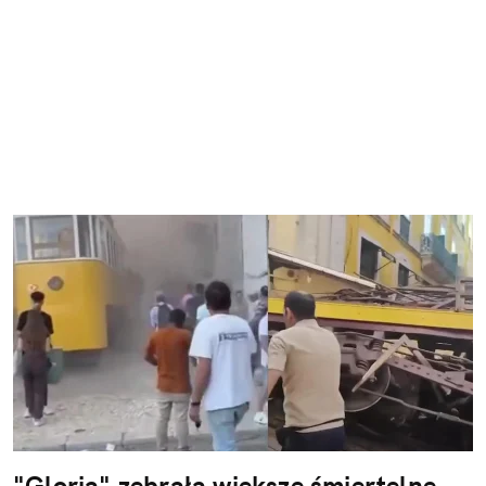
"Gloria" zebrała większe śmiertelne