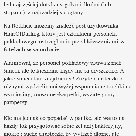
był najczęściej dotykany gołymi dłońmi (lub 
stopami), a najrzadziej sprzątany.
Na Reddicie możemy znaleźć post użytkownika 
HausOfDarling, który jest członkiem personelu 
pokładowego, ostrzegł m.in przed
 kieszeniami w 
fotelach w samolocie
.
Alarmował, że personel pokładowy usuwa z nich 
śmieci, ale te kieszenie nigdy nie są czyszczone. A 
jakie śmieci tam znajdziemy? Zużyte chusteczki z 
różnymi wydzielinami wyżej wspomniane torebki na 
wymiociny, znoszone skarpetki, wyżute gumy, 
pampersy...

Nie ma jednak co popadać w panikę, ale warto na 
każdy lok przygotować sobie żel antybakteryjny, 
mokre i suche chusteczki by wytrzeć dłonie, ale 