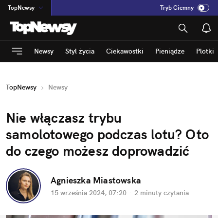
TopNewsy
Tryb Ciemny
na
:
Temat
INN
:
Poland
Newsy
Styl życia
Ciekawostki
Pieniądze
Plotki
ASZ
:
dziennik
mama
:
DU
TopNewsy
Newsy
dad
:
HERO
Rozrywka
Nie włączasz trybu 
samolotowego podczas lotu? Oto 
do czego możesz doprowadzić
Agnieszka Miastowska
15 września 2024, 07:20
·
2 minuty
 czytania