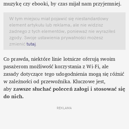
muzykę czy ebooki, by czas mijał nam przyjemniej.
W tym miejscu miał pojawić się niestandardowy 
element artykułu lub reklama, ale nie widzisz 
żadnego z tych elementów, ponieważ nie wyraziłeś 
zgody. Swoje ustawienia prywatności możesz 
zmienić
 tutaj
.
Co prawda, niektóre linie lotnicze oferują swoim 
pasażerom możliwość korzystania z Wi-Fi, ale 
zasady dotyczące tego udogodnienia mogą się różnić 
w zależności od przewoźnika. Kluczowe jest, 
aby 
zawsze słuchać poleceń załogi i stosować się 
do nich.
REKLAMA 