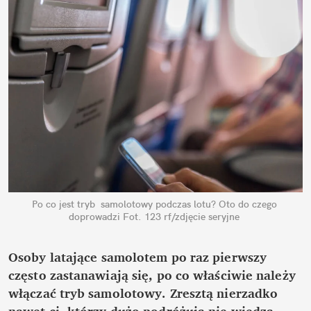
Po co jest tryb  samolotowy podczas lotu? Oto do czego 
doprowadzi
Fot. 123 rf/zdjęcie seryjne
Osoby latające samolotem po raz pierwszy 
często zastanawiają się, po co właściwie należy 
włączać tryb samolotowy. Zresztą nierzadko 
nawet ci, którzy dużo podróżują nie wiedzą, 