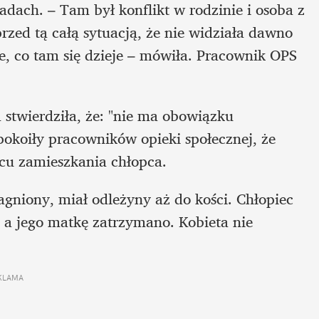
ach. – Tam był konflikt w rodzinie i osoba z 
przed tą całą sytuacją, że nie widziała dawno 
e, co tam się dzieje – mówiła. Pracownik OPS 
 stwierdziła, że: "nie ma obowiązku 
pokoiły pracowników opieki społecznej, że 
scu zamieszkania chłopca. 
agniony, miał odleżyny aż do kości. Chłopiec 
 a jego matkę zatrzymano. Kobieta nie 
KLAMA 