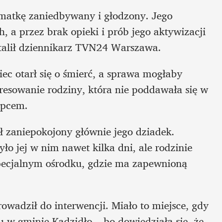
matkę zaniedbywany i głodzony. Jego 
 a przez brak opieki i prób jego aktywizacji 
ustalił dziennikarz TVN24 Warszawa.
c otarł się o śmierć, a sprawa mogłaby 
eresowanie rodziny, która nie poddawała się w 
opcem.
 zaniepokojony głównie jego dziadek. 
o jej w nim nawet kilka dni, ale rodzinie 
specjalnym ośrodku, gdzie ma zapewnioną 
owadził do interwencji. Miało to miejsce, gdy 
 w gminie Kadzidło – bo dowiedziała się, że 