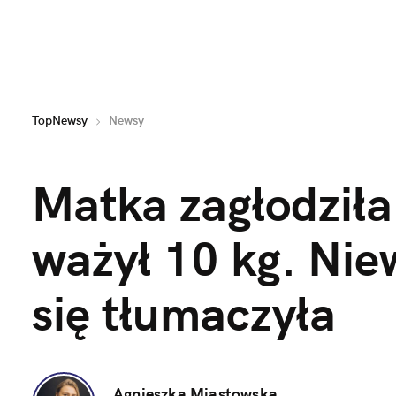
TopNewsy
Newsy
Matka zagłodziła 
ważył 10 kg. Niew
się tłumaczyła
Agnieszka Miastowska