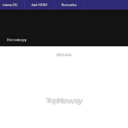
mama
:
DU
dad
:
HERO
Rozrywka
Horoskopy
REKLAMA