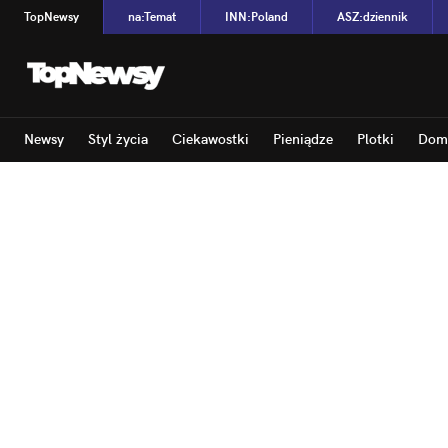
TopNewsy
na
:
Temat
INN
:
Poland
ASZ
:
dziennik
Newsy
Styl życia
Ciekawostki
Pieniądze
Plotki
Dom