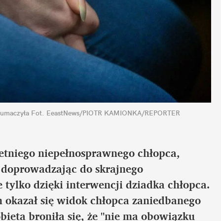
tłumaczyła
Fot. EeastNews/PIOTR KAMIONKA/REPORTER
letniego niepełnosprawnego chłopca, 
 doprowadzając do skrajnego 
tylko dzięki interwencji dziadka chłopca. 
 okazał się widok chłopca zaniedbanego 
obieta broniła się, że "nie ma obowiązku 