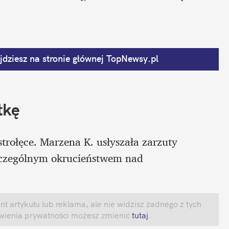
dziesz na stronie głównej
 TopNewsy.pl
tkę
trołęce. Marzena K. usłyszała zarzuty 
szczególnym okrucieństwem nad 
 artykułu lub reklama, ale nie widzisz żadnego z tych 
awienia prywatności możesz zmienić
 tutaj
.