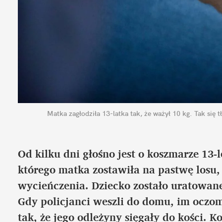
Matka zagłodziła 13-latka tak, że ważył 10 kg. Tak się 
Od kilku dni głośno jest o koszmarze 13-
którego matka zostawiła na pastwę losu,
wycieńczenia. Dziecko zostało uratowane 
Gdy policjanci weszli do domu, im oczom
tak, że jego odleżyny sięgały do kości. K