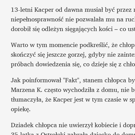
13-letni Kacper od dawna musiał być przez 
niepełnosprawność nie pozwalała mu na ruch,
dorobił się odleżyn sięgających kości – co 
Warto w tym momencie podkreślić, że chłopie
skończyć się jeszcze gorzej, gdyby nie zaint
próbach dowiedzenia się, co dzieje się z chł
Jak poinformował "Fakt", stanem chłopca był
Marzena K. często wychodziła z domu, nie był
tłumaczyła, że Kacper jest w tym czasie w 
opiekę.
Dziadek chłopca nie uwierzył kobiecie i dopr
35-latka z Ostrołęki zabrała dziecko do domu