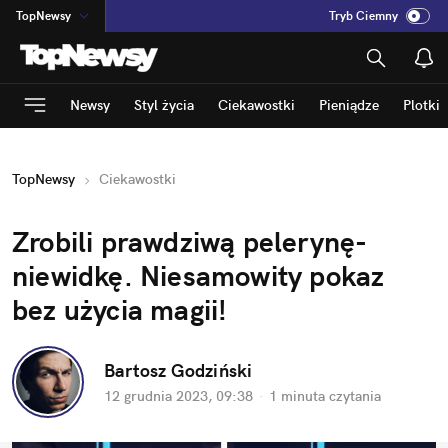
TopNewsy
Tryb Ciemny
na
:
Temat
INN
:
Poland
Newsy
Styl życia
Ciekawostki
Pieniądze
Plotki
ASZ
:
dziennik
mama
:
DU
TopNewsy
Ciekawostki
dad
:
HERO
Rozrywka
Zrobili prawdziwą pelerynę-
niewidkę. Niesamowity pokaz 
bez użycia magii!
Bartosz Godziński
12 grudnia 2023, 09:38
·
1 minuta
 czytania