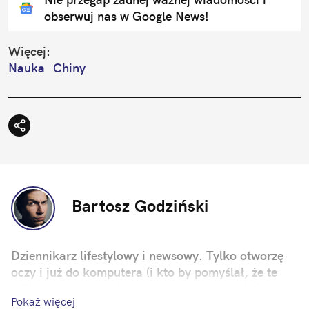
obserwuj nas w Google News!
Więcej:
Nauka
Chiny
Bartosz Godziński
Dziennikarz lifestylowy i newsowy. Tylko otworzę
oczy i już do komputera (i kto by pomyślał, że te
miliony godzin spędzonych w internecie, kiedyś się
Pokaż więcej
przydadzą?). Zawsze zależy mi na tym, by moje