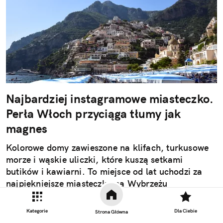
Najbardziej instagramowe miasteczko.
Perła Włoch przyciąga tłumy jak
magnes
Kolorowe domy zawieszone na klifach, turkusowe
morze i wąskie uliczki, które kuszą setkami
butików i kawiarni. To miejsce od lat uchodzi za
najpiękniejsze miasteczko na Wybrzeżu
Amalfitańskim. "Positano bites deep" – pisał John
Steinbeck i trudno się z nim nie zgodzić. Włoskie
Kategorie
Dla Ciebie
Strona Główna
miasteczko wygląda jak sen, który po wyjeździe