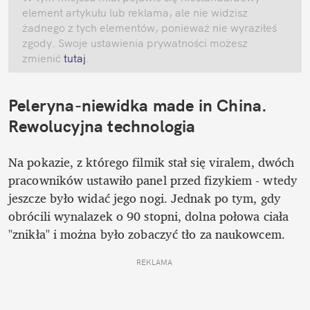
element artykułu lub reklama, ale nie widzisz 
żadnego z tych elementów, ponieważ nie wyraziłeś 
zgody. Swoje ustawienia prywatności możesz 
zmienić
 tutaj
.
Peleryna-niewidka made in China. 
Rewolucyjna technologia
Na pokazie, z którego filmik stał się viralem, dwóch 
pracowników ustawiło panel przed fizykiem - wtedy 
jeszcze było widać jego nogi. Jednak po tym, gdy 
obrócili wynalazek o 90 stopni, dolna połowa ciała 
"znikła" i można było zobaczyć tło za naukowcem. 
REKLAMA 