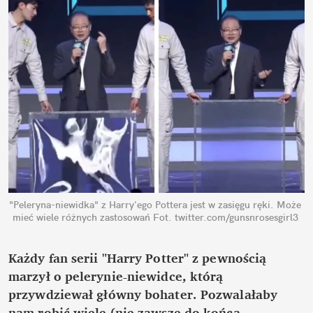
"Peleryna-niewidka" z Harry'ego Pottera jest w zasięgu ręki. Może 
mieć wiele różnych zastosowań
Fot. twitter.com/gunsnrosesgirl3
Każdy fan serii "Harry Potter" z pewnością 
marzył o pelerynie-niewidce, którą 
przywdziewał główny bohater. Pozwalałaby 
nam robić wiele (nie zawsze do końca 