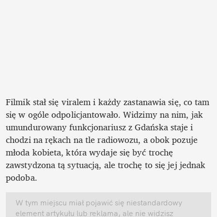
Filmik stał się viralem i każdy zastanawia się, co tam 
się w ogóle odpolicjantowało. Widzimy na nim, jak 
umundurowany funkcjonariusz z Gdańska staje i 
chodzi na rękach na tle radiowozu, a obok pozuje 
młoda kobieta, która wydaje się być trochę 
zawstydzona tą sytuacją, ale trochę to się jej jednak 
podoba.
W tym miejscu miał pojawić się niestandardowy 
element artykułu lub reklama, ale nie widzisz 