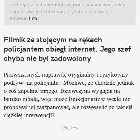
żadnego z tych elementów, ponieważ nie wyraziłeś 
zgody. Swoje ustawienia prywatności możesz 
zmienić
 tutaj
.
Filmik ze stojącym na rękach 
policjantem obiegł internet. Jego szef 
chyba nie był zadowolony
Pierwsza myśl: naprawdę oryginalny i ryzykowny 
podryw "na policjanta". Możliwe, że chodziło jednak 
o coś zupełnie innego. Dziewczyna wygląda na 
bardzo młodą, więc może funkcjonariusz wcale nie 
próbował jej zaszpanować, ale rozweselić po jakiejś 
ciężkiej interwencji? 
REKLAMA 