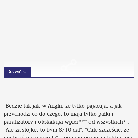
Rozwiń
"Będzie tak jak w Anglii, że tylko pajacują, a jak 
przychodzi co do czego, to mają tylko pałki i 
paralizatory i obskakują wpier*** od wszystkich?", 
"Ale za stójkę, to bym 8/10 dał", "Całe szczęście, że 
mu broń nie wypadła" – piszą internauci i faktycznie 