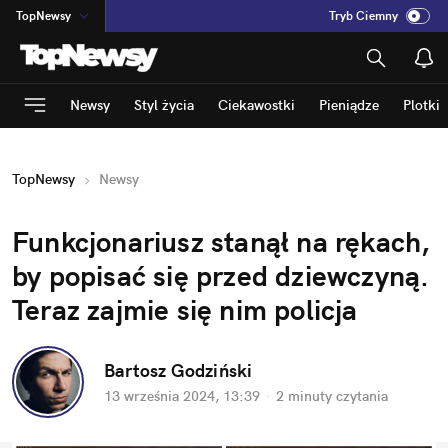
TopNewsy
Tryb Ciemny
na
:
Temat
INN
:
Poland
Newsy
Styl życia
Ciekawostki
Pieniądze
Plotki
ASZ
:
dziennik
mama
:
DU
TopNewsy
Newsy
dad
:
HERO
Rozrywka
Funkcjonariusz stanął na rękach, 
by popisać się przed dziewczyną. 
Teraz zajmie się nim policja
Bartosz Godziński
13 września 2024, 13:39
·
2 minuty
 czytania