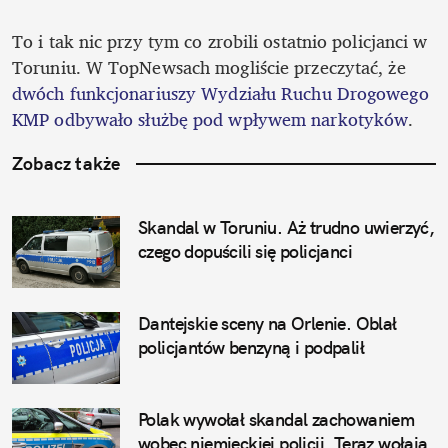
To i tak nic przy tym co zrobili ostatnio policjanci w 
Toruniu. W TopNewsach mogliście przeczytać, że 
dwóch funkcjonariuszy Wydziału Ruchu Drogowego 
KMP odbywało służbę pod wpływem narkotyków
.
Zobacz także
Skandal w Toruniu. Aż trudno uwierzyć, 
czego dopuścili się policjanci
Dantejskie sceny na Orlenie. Oblał 
policjantów benzyną i podpalił
Polak wywołał skandal zachowaniem 
wobec niemieckiej policji. Teraz wołają 