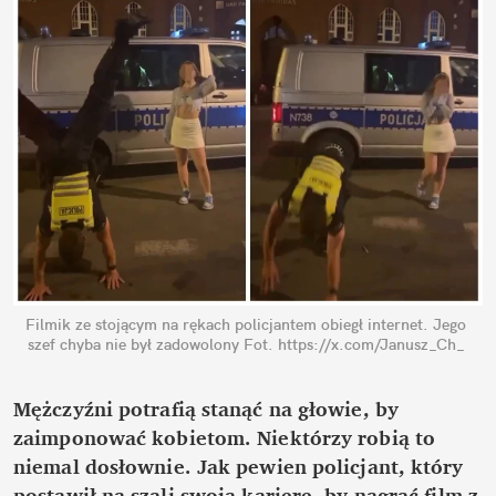
Filmik ze stojącym na rękach policjantem obiegł internet. Jego 
szef chyba nie był zadowolony
Fot. https://x.com/Janusz_Ch_
Mężczyźni potrafią stanąć na głowie, by 
zaimponować kobietom. Niektórzy robią to 
niemal dosłownie. Jak pewien policjant, który 
postawił na szali swoją karierę, by nagrać film z 