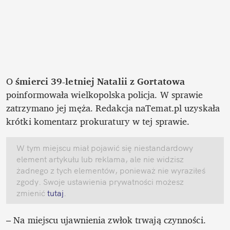
O 
śmierci 39-letniej Natalii z Gortatowa
poinformowała wielkopolska policja. W sprawie 
zatrzymano jej męża. Redakcja naTemat.pl uzyskała 
krótki komentarz prokuratury w tej sprawie. 
W tym miejscu miał pojawić się niestandardowy 
element artykułu lub reklama, ale nie widzisz 
żadnego z tych elementów, ponieważ nie wyraziłeś 
zgody. Swoje ustawienia prywatności możesz 
zmienić
 tutaj
.
– Na miejscu ujawnienia zwłok trwają czynności. 