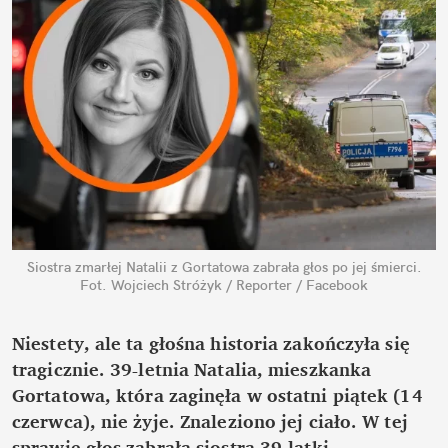
Siostra zmarłej Natalii z Gortatowa zabrała głos po jej śmierci.
Fot. Wojciech Stróżyk / Reporter / Facebook
Niestety, ale ta głośna historia zakończyła się 
tragicznie. 39-letnia Natalia, mieszkanka 
Gortatowa, która zaginęła w ostatni piątek (14 
czerwca), nie żyje. Znaleziono jej ciało. W tej 
sprawie głos zabrała siostra 39-latki.