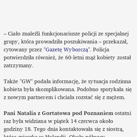
– Ciało znaleźli funkcjonariusze policji ze specjalnej 
grupy, która prowadziła poszukiwania – przekazał, 
cytowany przez 
"Gazetę Wyborczą
". Policja 
potwierdziła również, że 60-letni mąż kobiety został 
zatrzymany. 

Także "GW" podała informację, że sytuacja rodzinna 
kobieta była skomplikowana. Podobno spotykała się 
z nowym partnerem i chciała rozstać się z mężem. 

Pani Natalia z Gortatowa pod Poznaniem
 ostatni 
raz była widziana w piątek 14 czerwca około 
godziny 18. Tego dnia kontaktowała się z siostrą, 
która mieszka w Holandii. Około północy 