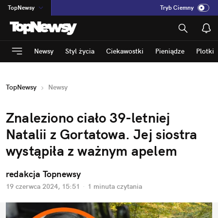
TopNewsy
Tryb Ciemny
na
:
Temat
INN
:
Poland
Newsy
Styl życia
Ciekawostki
Pieniądze
Plotki
ASZ
:
dziennik
mama
:
DU
TopNewsy
Newsy
dad
:
HERO
Rozrywka
Znaleziono ciało 39-letniej 
Natalii z Gortatowa. Jej siostra 
wystąpiła z ważnym apelem
redakcja Topnewsy
19 czerwca 2024, 15:51
·
1 minuta
 czytania