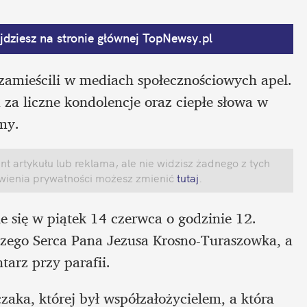
dziesz na stronie głównej
 TopNewsy.pl
zamieścili w mediach społecznościowych apel. 
 za liczne kondolencje oraz ciepłe słowa w 
my. 
 artykułu lub reklama, ale nie widzisz żadnego z tych 
awienia prywatności możesz zmienić
 tutaj
.
 się w piątek 14 czerwca o godzinie 12. 
szego Serca Pana Jezusa Krosno-Turaszowka, a 
arz przy parafii. 
zaka, której był współzałożycielem, a która 