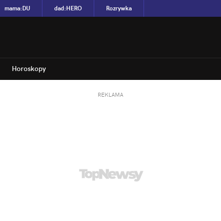
mama
:
DU
dad
:
HERO
Rozrywka
Horoskopy
REKLAMA