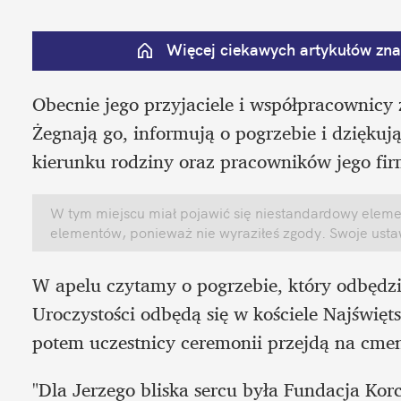
Więcej ciekawych artykułów znaj
Obecnie jego przyjaciele i współpracownicy 
Żegnają go, informują o pogrzebie i dziękują
kierunku rodziny oraz pracowników jego fir
W tym miejscu miał pojawić się niestandardowy element
elementów, ponieważ nie wyraziłeś zgody. Swoje ust
W apelu czytamy o pogrzebie, który odbędzie
Uroczystości odbędą się w kościele Najświęt
potem uczestnicy ceremonii przejdą na cment
"Dla Jerzego bliska sercu była Fundacja Korc