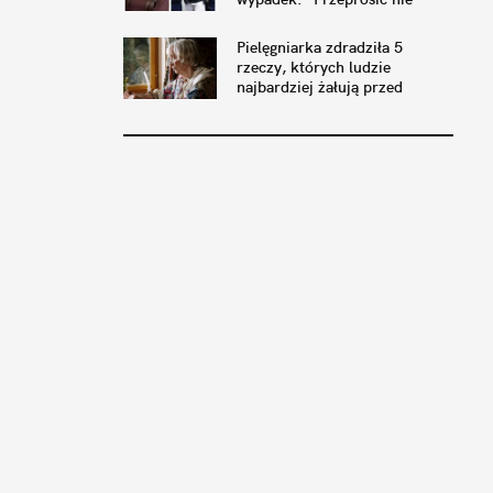
mogę"
Pielęgniarka zdradziła 5
rzeczy, których ludzie
najbardziej żałują przed
śmiercią. Daje do myślenia