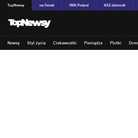
TopNewsy
na
:
Temat
INN
:
Poland
ASZ
:
dziennik
Newsy
Styl życia
Ciekawostki
Pieniądze
Plotki
Dom