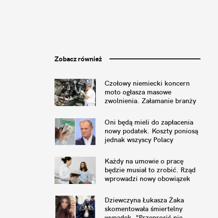
Zobacz również
Czołowy niemiecki koncern
moto ogłasza masowe
zwolnienia. Załamanie branży
w Europie
Oni będą mieli do zapłacenia
nowy podatek. Koszty poniosą
jednak wszyscy Polacy
Każdy na umowie o pracę
będzie musiał to zrobić. Rząd
wprowadzi nowy obowiązek
Dziewczyna Łukasza Żaka
skomentowała śmiertelny
wypadek. "Przeprosić nie