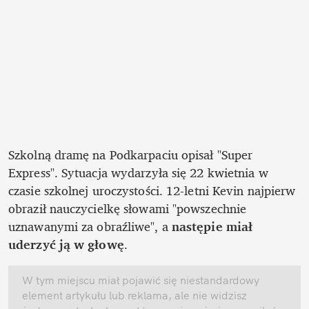
Szkolną dramę na Podkarpaciu opisał "Super 
Express". Sytuacja wydarzyła się 22 kwietnia w 
czasie szkolnej uroczystości. 12-letni Kevin najpierw 
obraził nauczycielkę słowami "powszechnie 
uznawanymi za obraźliwe", a 
następie miał 
uderzyć ją w głowę
. 
W tym miejscu miał pojawić się niestandardowy 
element artykułu lub reklama, ale nie widzisz 