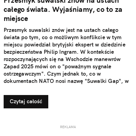
Przesmyk suwalski znów na ustach
całego świata. Wyjaśniamy, co to za
miejsce
Przesmyk suwalski znów jest na ustach całego
świata po tym, co o możliwym konflikcie w tym
miejscu powiedział brytyjski ekspert w dziedzinie
bezpieczeństwa Philip Ingram. W kontekście
rozpoczynających się na Wschodzie manewrów
Zapad 2025 mówi on o "poważnym sygnale
ostrzegawczym". Czym jednak to, co w
dokumentach NATO nosi nazwę "Suwalki Gap", w
ogóle jest?
Czytaj całość
REKLAMA