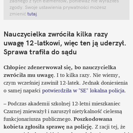
żadnego z tych elementów, ponieważ nie wyraziłeś 
zgody. Swoje ustawienia prywatności możesz 
zmienić
 tutaj
.
Nauczycielka zwróciła kilka razy 
uwagę 12-latkowi, więc ten ją uderzył. 
Sprawa trafiła do sądu
Chłopiec zdenerwował się, bo nauczycielka 
zwróciła mu uwagę
. I to kilka razy. Nie wiemy, 
czym wcześniej zawinił 12-latek. Jednak doniesienia 
o samej napaści 
potwierdziła w "SE" lokalna policja
. 
– Podczas akademii szkolnej 12-letni mieszkaniec 
Czarnej znieważył i naruszył nietykalność cielesną 
funkcjonariusza publicznego. 
Poszkodowana 
kobieta zgłosiła sprawę na policję
. Z racji tej, że 