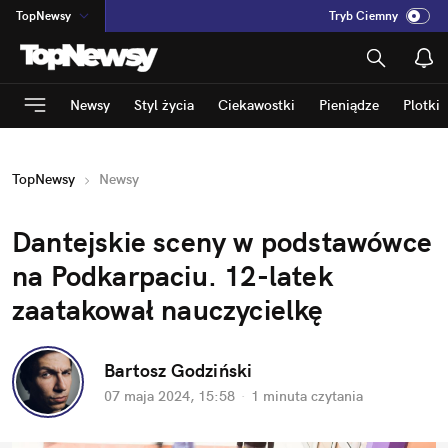
TopNewsy
Tryb Ciemny
na
:
Temat
INN
:
Poland
Newsy
Styl życia
Ciekawostki
Pieniądze
Plotki
ASZ
:
dziennik
mama
:
DU
TopNewsy
Newsy
dad
:
HERO
Rozrywka
Dantejskie sceny w podstawówce 
na Podkarpaciu. 12-latek 
zaatakował nauczycielkę
Bartosz Godziński
07 maja 2024, 15:58
·
1 minuta
 czytania