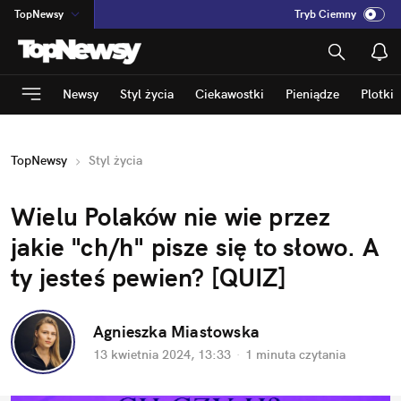
TopNewsy
Tryb Ciemny
na
:
Temat
INN
:
Poland
Newsy
Styl życia
Ciekawostki
Pieniądze
Plotki
ASZ
:
dziennik
mama
:
DU
TopNewsy
Styl życia
dad
:
HERO
Rozrywka
Wielu Polaków nie wie przez 
jakie "ch/h" pisze się to słowo. A 
ty jesteś pewien? [QUIZ]
Agnieszka Miastowska
13 kwietnia 2024, 13:33
·
1 minuta
 czytania