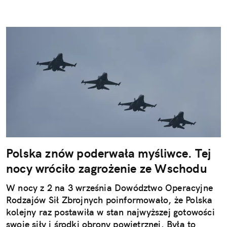
Polska znów poderwała myśliwce. Tej
nocy wróciło zagrożenie ze Wschodu
W nocy z 2 na 3 września Dowództwo Operacyjne
Rodzajów Sił Zbrojnych poinformowało, że Polska
kolejny raz postawiła w stan najwyższej gotowości
swoje siły i środki obrony powietrznej. Była to