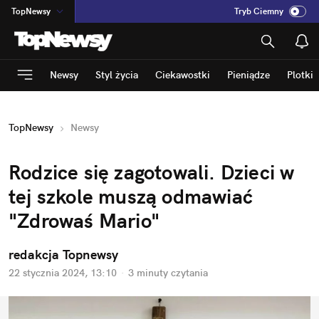
TopNewsy
Tryb Ciemny
na
:
Temat
INN
:
Poland
Newsy
Styl życia
Ciekawostki
Pieniądze
Plotki
ASZ
:
dziennik
mama
:
DU
TopNewsy
Newsy
dad
:
HERO
Rozrywka
Rodzice się zagotowali. Dzieci w 
tej szkole muszą odmawiać 
"Zdrowaś Mario"
redakcja Topnewsy
22 stycznia 2024, 13:10
·
3 minuty
 czytania