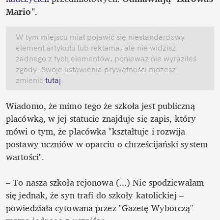
Mario"
. 
W tym miejscu miał pojawić się niestandardowy 
element artykułu lub reklama, ale nie widzisz 
żadnego z tych elementów, ponieważ nie wyraziłeś 
zgody. Swoje ustawienia prywatności możesz 
zmienić
 tutaj
.
Wiadomo, że mimo tego że szkoła jest publiczną 
placówką, w jej statucie znajduje się zapis, który 
mówi o tym, że placówka "kształtuje i rozwija 
postawy uczniów w oparciu o chrześcijański system 
wartości".

– To nasza szkoła rejonowa (...) Nie spodziewałam 
się jednak, że syn trafi do szkoły katolickiej – 
powiedziała cytowana przez "Gazetę Wyborczą" 