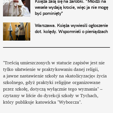
Księża żalą się na zarobki. "Młodzi na 
wesele wydają krocie, więc ja nie mogę 
być pominięty"
Warszawa. Księża wywiesili ogłoszenie 
dot. kolędy. Wspomnieli o pieniądzach
"Treścią umieszczonych w statucie zapisów jest nie 
tylko ułatwienie w praktykowaniu danej religii, 
a jawne nastawienie szkoły na »katolicyzację« życia 
szkolnego, gdyż praktyki religijne organizowane 
przez szkołę, dotyczą wyłącznie tego wyznania" – 
czytamy w liście do dyrekcji szkoły w Tychach, 
który publikuje katowicka "Wyborcza". 
