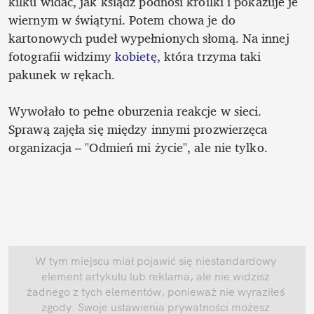
kilku widać, jak ksiądz podnosi króilki i pokazuje je 
wiernym w świątyni. Potem chowa je do 
kartonowych pudeł wypełnionych słomą. Na innej 
fotografii widzimy 
kobietę
, która trzyma taki 
pakunek w rękach. 

Wywołało to pełne oburzenia reakcje w sieci. 
Sprawą zajęła się między innymi prozwierzęca 
W tym miejscu miał pojawić się niestandardowy 
element artykułu lub reklama, ale nie widzisz 
żadnego z tych elementów, ponieważ nie wyraziłeś 
zgody. Swoje ustawienia prywatności możesz 